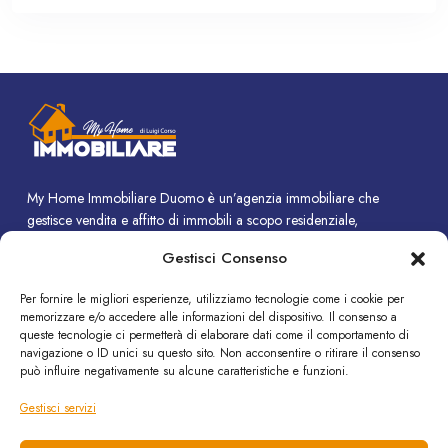
My Home Immobiliare Duomo è un’agenzia immobiliare che
gestisce vendita e affitto di immobili a scopo residenziale,
commerciale e turistico.
Gestisci Consenso
CONTATTI
Per fornire le migliori esperienze, utilizziamo tecnologie come i cookie per
memorizzare e/o accedere alle informazioni del dispositivo. Il consenso a
Piazza Duomo, 14 - Termini Imerese (PA)
queste tecnologie ci permetterà di elaborare dati come il comportamento di
+39 091 8190308
navigazione o ID unici su questo sito. Non acconsentire o ritirare il consenso
può influire negativamente su alcune caratteristiche e funzioni.
info@immobiliare-duomo.it
Gestisci servizi
SEGUICI SU