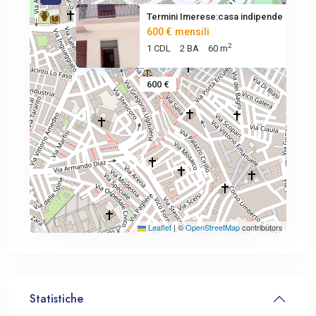
Termini Imerese:casa indipende
600 €
mensili
2
1 CDL
2 BA
60 m
600 €
Leaflet
|
©
OpenStreetMap
contributors
Statistiche