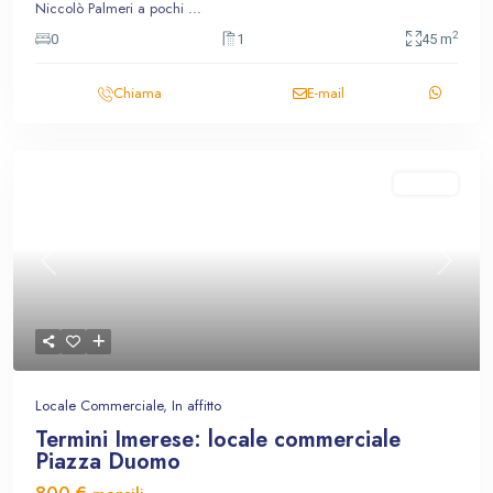
Niccolò Palmeri a pochi
...
2
0
1
45 m
Chiama
E-mail
In affitto
Previous
Next
Locale Commerciale
,
In affitto
Termini Imerese: locale commerciale
Piazza Duomo