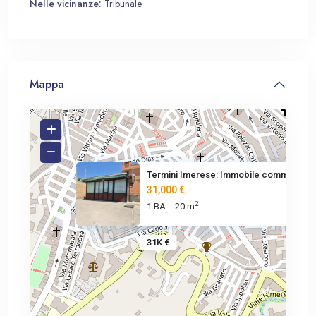
Nelle vicinanze:
Tribunale
Mappa
Termini Imerese: Immobile comm
31,000 €
2
1 BA
20 m
31K €