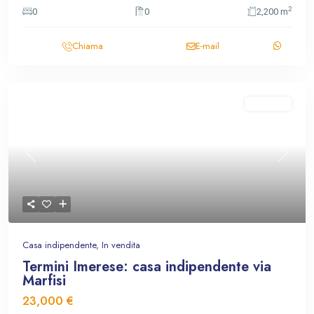
2
0
0
2,200 m
Chiama
E-mail
In vendita
Previous
Next
Casa indipendente
,
In vendita
Termini Imerese: casa indipendente via
Marfisi
23,000 €