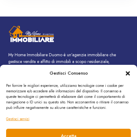
My Home Immobiliare Duomo è un’agenzia immobiliare che
gestisce vendita e affitto di immobili a scopo residenziale,
commerciale e turistico.
Gestisci Consenso
CONTATTI
Per fornire le migliori esperienze, utilizziamo tecnologie come i cookie per
memorizzare e/o accedere alle informazioni del dispositivo. Il consenso a
Piazza Duomo, 14 - Termini Imerese (PA)
queste tecnologie ci permetterà di elaborare dati come il comportamento di
+39 091 8190308
navigazione o ID unici su questo sito. Non acconsentire o ritirare il consenso
può influire negativamente su alcune caratteristiche e funzioni.
info@immobiliare-duomo.it
Gestisci servizi
SEGUICI SU
Accetta