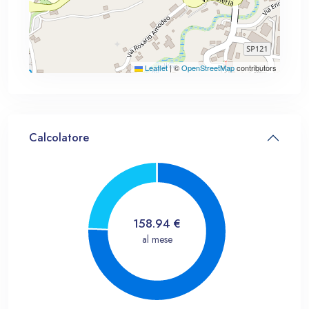
Leaflet
|
©
OpenStreetMap
contributors
Calcolatore
158.94
€
al mese