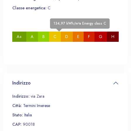
Classe energetica:
C
134,97 kWh/m²a Energy class C
A+
A
B
C
D
E
F
G
H
Indirizzo
Indirizzo:
via Zara
Città:
Termini Imerese
Stato:
Italia
CAP:
90018