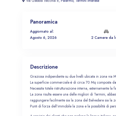
via Gebbia Vecchia 8,
Palermo
,
Termini Imerese
Panoramica
Aggiornato al:
Agosto 6, 2026
2 Camere da l
Descrizione
Graziosa indipendente su due livelli ubicata in zona via M
La superficie commerciale è di circa 70 Mq composta da du
Necessita totale ristrutturazione interna, esternamente la fac
La zona risulta essere una delle migliori di Termini, abbas
raggiungere facilmente sia la zona del Belvedere sia la z
Punti di forza dell’immobile la zona e la possibilità di pe