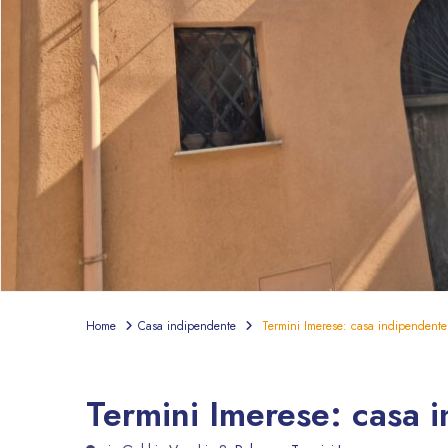
Home
Casa indipendente
Termini Imerese: casa indipendente
In vendita
Casa indipendente
Termini Imerese: casa 