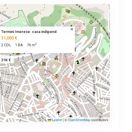
Termini Imerese: casa indipend
31,000 €
2
2 CDL
1 BA
76 m
31K €
Leaflet
|
©
OpenStreetMap
contributors