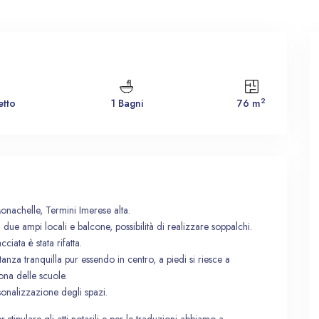
Ven
Sab
Dom
Lun
2
etto
1 Bagni
76 m
14
15
16
17
Ago
Ago
Ago
Ago
onachelle, Termini Imerese alta.
e ampi locali e balcone, possibilità di realizzare soppalchi.
ciata è stata rifatta.
tanza tranquilla pur essendo in centro, a piedi si riesce a
ona delle scuole.
rsonalizzazione degli spazi.