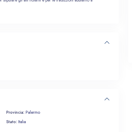
r stipulare gli atti notarili e per le traduzioni abbiamo a
Provincia:
Palermo
Stato:
Italia