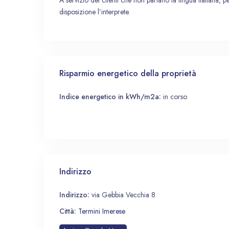
A servizio dei clienti che non parlano la lingua italiana, pe
disposizione l’interprete.
Risparmio energetico della proprietà
Indice energetico in kWh/m2a:
in corso
Indirizzo
Indirizzo:
via Gebbia Vecchia 8
Città:
Termini Imerese