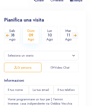
Share
Preferiti
Stampa
Pianifica una visita
Sab
Dom
Lun
Mar
Mer
G
08
09
10
11
12
1
Ago
Ago
Ago
Ago
Ago
A
Di persona
Video Chat
Informazioni