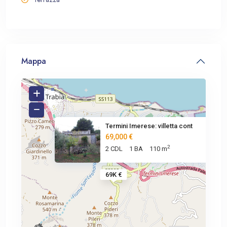
Mappa
Termini Imerese: villetta cont
69,000 €
2
2 CDL
1 BA
110 m
69K €