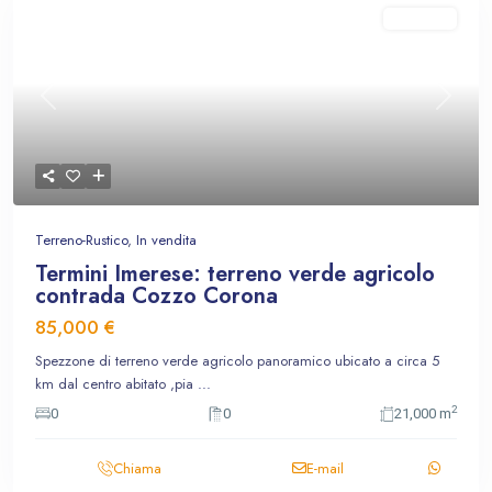
In vendita
Previous
Next
Terreno-Rustico
,
In vendita
Termini Imerese: terreno verde agricolo
contrada Cozzo Corona
85,000 €
Spezzone di terreno verde agricolo panoramico ubicato a circa 5
km dal centro abitato ,pia
...
2
0
0
21,000 m
Chiama
E-mail