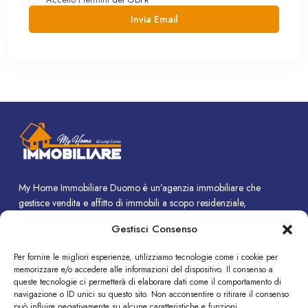
My Home Immobiliare Duomo è un’agenzia immobiliare che
gestisce vendita e affitto di immobili a scopo residenziale,
commerciale e turistico.
Gestisci Consenso
CONTATTI
Per fornire le migliori esperienze, utilizziamo tecnologie come i cookie per
memorizzare e/o accedere alle informazioni del dispositivo. Il consenso a
Piazza Duomo, 14 - Termini Imerese (PA)
queste tecnologie ci permetterà di elaborare dati come il comportamento di
+39 091 8190308
navigazione o ID unici su questo sito. Non acconsentire o ritirare il consenso
può influire negativamente su alcune caratteristiche e funzioni.
info@immobiliare-duomo.it