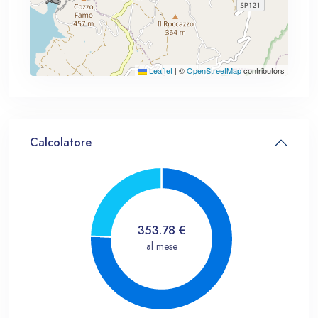
Leaflet
|
©
OpenStreetMap
contributors
Calcolatore
353.78
€
al mese