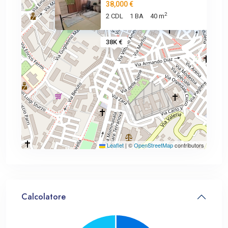
38,000 €
2
2 CDL
1 BA
40 m
38K €
Leaflet
|
©
OpenStreetMap
contributors
Calcolatore