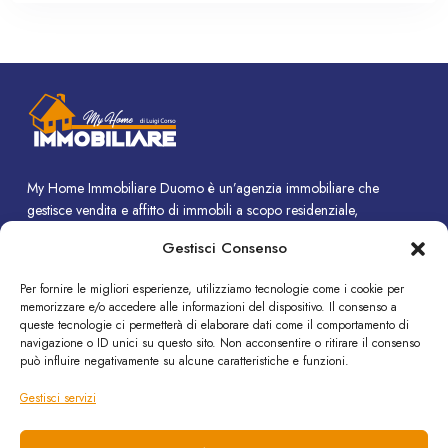
My Home Immobiliare Duomo è un’agenzia immobiliare che
gestisce vendita e affitto di immobili a scopo residenziale,
commerciale e turistico.
Gestisci Consenso
CONTATTI
Per fornire le migliori esperienze, utilizziamo tecnologie come i cookie per
memorizzare e/o accedere alle informazioni del dispositivo. Il consenso a
Piazza Duomo, 14 - Termini Imerese (PA)
queste tecnologie ci permetterà di elaborare dati come il comportamento di
+39 091 8190308
navigazione o ID unici su questo sito. Non acconsentire o ritirare il consenso
può influire negativamente su alcune caratteristiche e funzioni.
info@immobiliare-duomo.it
Gestisci servizi
SEGUICI SU