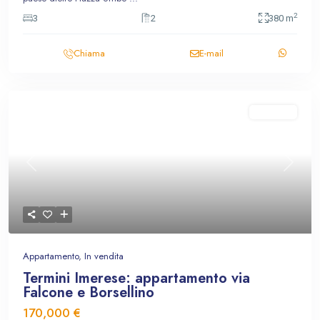
2
3
2
380 m
Chiama
E-mail
In vendita
Previous
Next
Appartamento
,
In vendita
Termini Imerese: appartamento via
Falcone e Borsellino
170,000 €