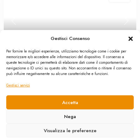
Previous
Next
Gestisci Consenso
Per fornire le migliori esperienze, utilizziamo tecnologie come i cookie per
memorizzare e/o accedere alle informazioni del dispositivo. Il consenso a
Appartamento
,
In vendita
queste tecnologie ci permetterà di elaborare dati come il comportamento di
navigazione o ID unici su questo sito. Non acconsentire o ritirare il consenso
Termini Imerese: appartamento via
può influire negativamente su alcune caratteristiche e funzioni.
Circonvallazione Castello
Gestisci servizi
350,000 €
In pieno centro di Termini Imerese nell’esclusivo contesto del
Accetta
Belvedere, si propone in ve
...
2
0
2
175 m
Nega
Chiama
E-mail
Visualizza le preferenze