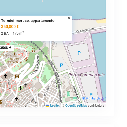
Termini Imerese: appartamento
350,000 €
2
2 BA
175 m
350K €
Leaflet
|
©
OpenStreetMap
contributors