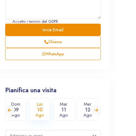
Accetto i termini
del GDPR
Chiama
WhatsApp
Pianifica una visita
Dom
Lun
Mar
Mer
Gio
V
09
10
11
12
13
1
Ago
Ago
Ago
Ago
Ago
A