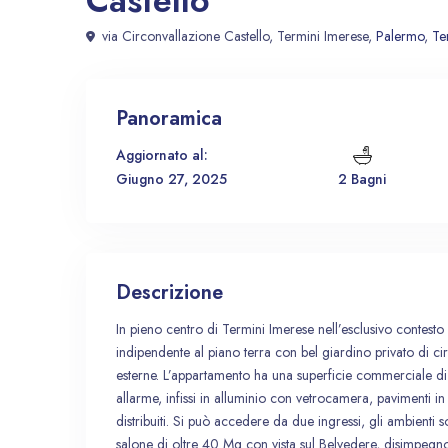
Castello
via Circonvallazione Castello, Termini Imerese,
Palermo
,
Te
Panoramica
Aggiornato al:
Giugno 27, 2025
2 Bagni
Descrizione
In pieno centro di Termini Imerese nell’esclusivo contest
indipendente al piano terra con bel giardino privato di ci
esterne. L’appartamento ha una superficie commerciale d
allarme, infissi in alluminio con vetrocamera, pavimenti 
distribuiti. Si può accedere da due ingressi, gli ambienti
salone di oltre 40 Mq con vista sul Belvedere, disimpegn