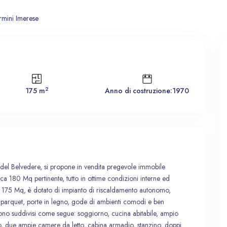
rmini Imerese
2
175 m
Anno di costruzione:1970
o del Belvedere, si propone in vendita pregevole immobile
rca 180 Mq pertinente, tutto in ottime condizioni interne ed
i 175 Mq, è dotato di impianto di riscaldamento autonomo,
in parquet, porte in legno, gode di ambienti comodi e ben
 sono suddivisi come segue: soggiorno, cucina abitabile, ampio
o, due ampie camere da letto, cabina armadio, stanzino, doppi