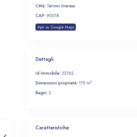
Città:
Termini Imerese
CAP:
90018
Apri su Google Maps
Dettagli
Id Immobile:
22162
2
Dimensioni proprietà:
175 m
Bagni:
2
Caratteristiche