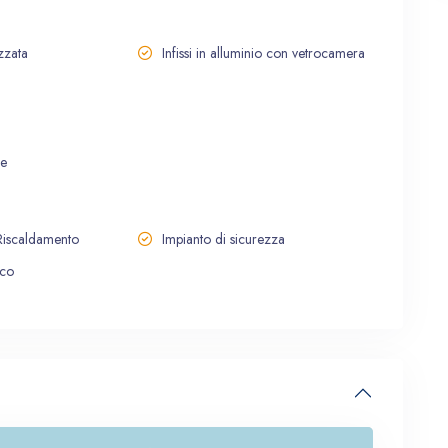
zzata
Infissi in alluminio con vetrocamera
re
 Riscaldamento
Impianto di sicurezza
ico