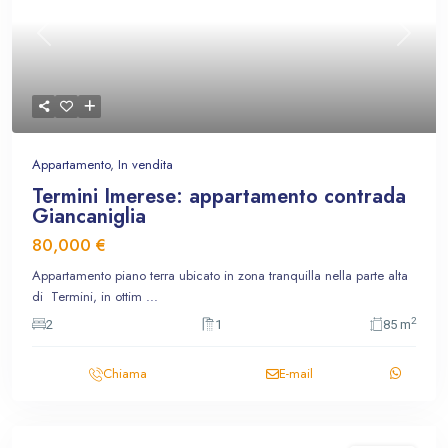
Previous
Next
Appartamento
,
In vendita
Termini Imerese: appartamento contrada
Giancaniglia
80,000 €
Appartamento piano terra ubicato in zona tranquilla nella parte alta
di Termini, in ottim
...
2
2
1
85 m
Chiama
E-mail