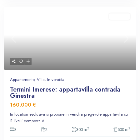
In vendita
Previous
Next
Appartamento
,
Villa
,
In vendita
Termini Imerese: appartavilla contrada
Ginestra
160,000 €
In location esclusiva si propone in vendita pregevole appartavilla su
2 livelli composta d
...
2
2
3
2
300 m
500 m