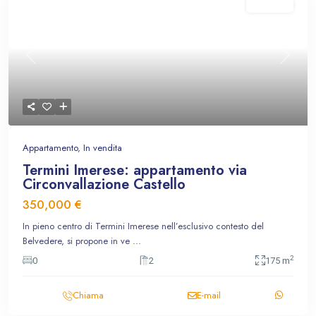
In vendita
Previous
Next
Appartamento
,
In vendita
Termini Imerese: appartamento via
Circonvallazione Castello
350,000 €
In pieno centro di Termini Imerese nell’esclusivo contesto del
Belvedere, si propone in ve
...
2
0
2
175 m
Chiama
E-mail