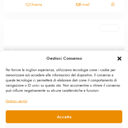
Chiama
E-mail
In vendita
Previous
Next
Gestisci Consenso
Per fornire le migliori esperienze, utilizziamo tecnologie come i cookie per
memorizzare e/o accedere alle informazioni del dispositivo. Il consenso a
queste tecnologie ci permetterà di elaborare dati come il comportamento di
navigazione o ID unici su questo sito. Non acconsentire o ritirare il consenso
Villa
,
In vendita
può influire negativamente su alcune caratteristiche e funzioni.
Termini Imerese: villa contrada Tonnarella
Gestisci servizi
70,000 €
Villetta panoramica a 3 km dal centro abitato, ampio spazio esterno
Accetta
oltre 150 mq, terrazzo
...
2
2
2
2
90 m
150 m