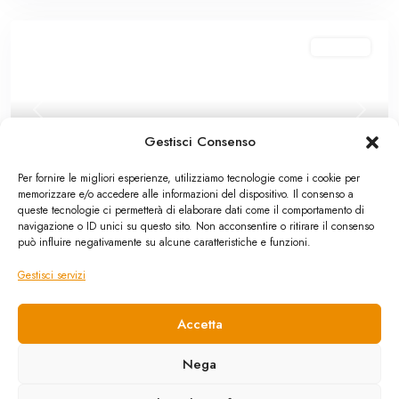
In vendita
Previous
Next
Gestisci Consenso
Per fornire le migliori esperienze, utilizziamo tecnologie come i cookie per
memorizzare e/o accedere alle informazioni del dispositivo. Il consenso a
queste tecnologie ci permetterà di elaborare dati come il comportamento di
navigazione o ID unici su questo sito. Non acconsentire o ritirare il consenso
Villa
,
In vendita
può influire negativamente su alcune caratteristiche e funzioni.
Termini Imerese: villa contrada Tonnarella
Gestisci servizi
70,000 €
Villetta panoramica a 3 km dal centro abitato, ampio spazio esterno
Accetta
oltre 150 mq, terrazzo
...
2
2
2
2
90 m
150 m
Nega
Chiama
E-mail