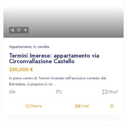
Previous
Next
Appartamento
,
In vendita
Termini Imerese: appartamento via
Circonvallazione Castello
350,000 €
In pieno centro di Termini Imerese nell’esclusivo contesto del
Belvedere, si propone in ve
...
2
0
2
175 m
Chiama
E-mail