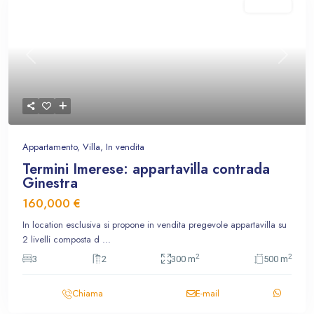
In vendita
Previous
Next
Appartamento
,
Villa
,
In vendita
Termini Imerese: appartavilla contrada
Ginestra
160,000 €
In location esclusiva si propone in vendita pregevole appartavilla su
2 livelli composta d
...
2
2
3
2
300 m
500 m
Chiama
E-mail