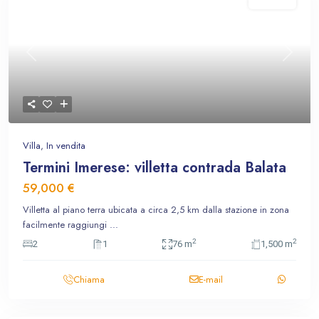
In vendita
Previous
Next
Villa
,
In vendita
Termini Imerese: villetta contrada Balata
59,000 €
Villetta al piano terra ubicata a circa 2,5 km dalla stazione in zona
facilmente raggiungi
...
2
2
2
1
76 m
1,500 m
Chiama
E-mail