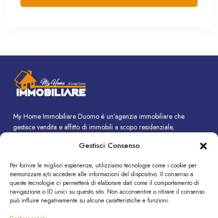
My Home Immobiliare Duomo è un’agenzia immobiliare che
gestisce vendita e affitto di immobili a scopo residenziale,
commerciale e turistico.
Gestisci Consenso
CONTATTI
Per fornire le migliori esperienze, utilizziamo tecnologie come i cookie per
memorizzare e/o accedere alle informazioni del dispositivo. Il consenso a
Piazza Duomo, 14 - Termini Imerese (PA)
queste tecnologie ci permetterà di elaborare dati come il comportamento di
+39 091 8190308
navigazione o ID unici su questo sito. Non acconsentire o ritirare il consenso
può influire negativamente su alcune caratteristiche e funzioni.
info@immobiliare-duomo.it