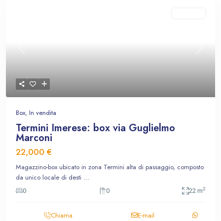
In vendita
Previous
Next
Box
,
In vendita
Termini Imerese: box via Guglielmo
Marconi
22,000 €
Magazzino-box ubicato in zona Termini alta di passaggio, composto
da unico locale di desti
...
2
0
0
22 m
Chiama
E-mail