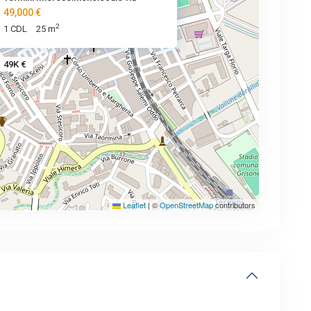
49,000 €
2
1 CDL
25 m
49K €
Leaflet
|
©
OpenStreetMap
contributors