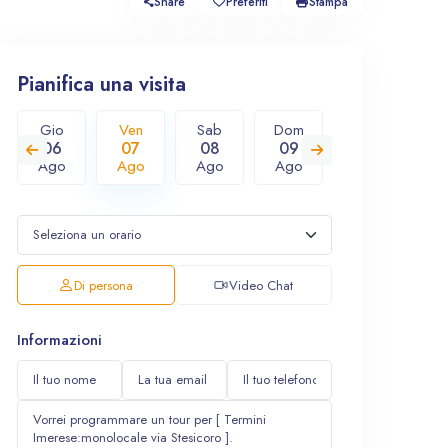
Share
Preferiti
Stampa
Pianifica una visita
Gio
Ven
Sab
Dom
Lun
M
06
07
08
09
10
1
Ago
Ago
Ago
Ago
Ago
A
Di persona
Video Chat
Informazioni