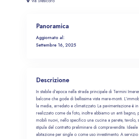
via Stesicoro
Panoramica
Aggiornato al:
Settembre 16, 2025
Descrizione
In stabile d’epoca nella strada principale di Termini Ime
balcone che gode di bellissima vista mare-monti. L’immobil
la media, arredato e climatizzato. La pavimentazione è in
realizzato come da foto, inoltre abbiamo un anti bagno, pi
mobili nuovi, nello specifico una cucina a parete, tavolo, 
stipula del contratto preliminare di compravendita. Idea
abitazione per single o come uso investimento. A servizio de