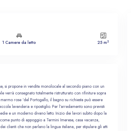
Mer
Gio
Ven
Sab
2
1 Camere da letto
25 m
12
13
14
15
Ago
Ago
Ago
Ago
rese, si propone in vendita monolocale al secondo piano con un
e verrà consegnato totalmente ristrutturato con rifiniture sopra
 marmo rose ‘del Portogallo, il bagno su richiesta può essere
ccola lavanderia e ripostiglio. Per l’arredamento sono previsti
sedie e un moderno divano letto. Inizio dei lavori subito dopo la
le come punto di appoggio a Termini Imerese, casa vacanza,
i clienti che non parlano la lingua italiana, per stipulare gli atti