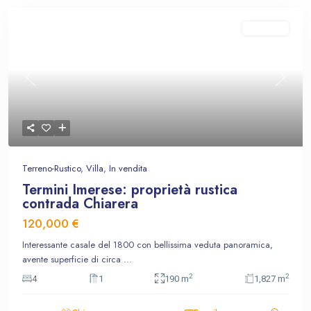
In vendita
Previous
Next
Terreno-Rustico
,
Villa
,
In vendita
Termini Imerese: proprietà rustica
contrada Chiarera
120,000 €
Interessante casale del 1800 con bellissima veduta panoramica,
avente superficie di circa
...
2
2
4
1
190 m
1,827 m