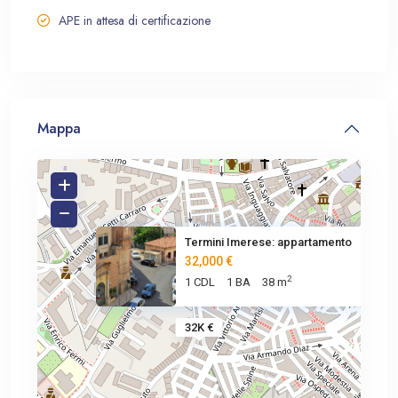
APE in attesa di certificazione
Mappa
Termini Imerese: appartamento
32,000 €
2
1 CDL
1 BA
38 m
32K €