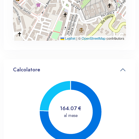
Leaflet
|
©
OpenStreetMap
contributors
Calcolatore
164.07
€
al mese