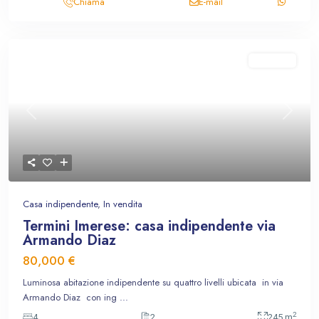
Chiama
E-mail
In vendita
Previous
Next
Casa indipendente
,
In vendita
Termini Imerese: casa indipendente via
Armando Diaz
80,000 €
Luminosa abitazione indipendente su quattro livelli ubicata in via
Armando Diaz con ing
...
2
4
2
245 m