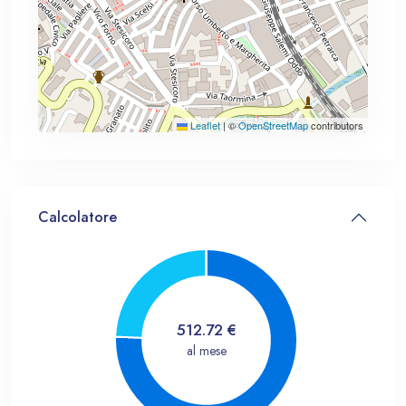
Leaflet
|
©
OpenStreetMap
contributors
Calcolatore
512.72
€
al mese