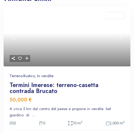
In vendita
Previous
Next
Terreno-Rustico
,
In vendita
Termini Imerese: terreno-casetta
contrada Brucato
50,000 €
A circa 5 km dal centro del paese si propone in vendita bel
giardino di
...
2
2
0
0
70 m
2,000 m