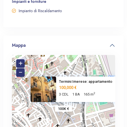
Impianti e forniture
Impianto di Riscaldamento
Mappa
Termini Imerese: appartamento
100,000 €
2
3 CDL
1 BA
165 m
100K €