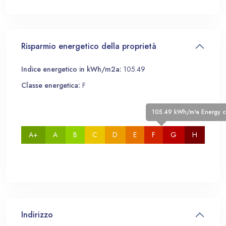
Risparmio energetico della proprietà
Indice energetico in kWh/m2a:
105.49
Classe energetica:
F
105.49 kWh/m²a Energy cl
A+
A
B
C
D
E
F
G
H
Indirizzo