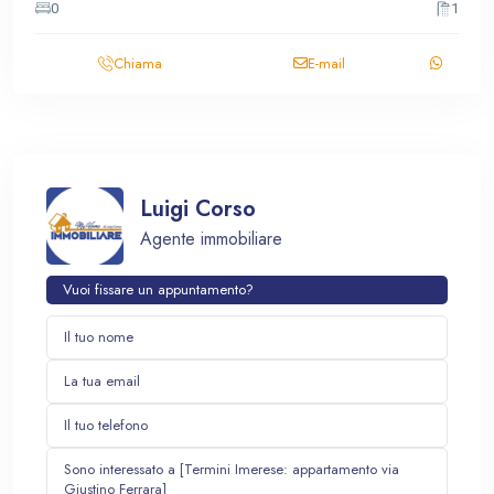
0
1
Chiama
E-mail
Luigi Corso
Agente immobiliare
Vuoi fissare un appuntamento?