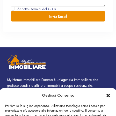
Accetto i termini
del GDPR
My Home Immobiliare Duomo è un’agenzia immobiliare che
gestisce vendita e affitto di immobili a scopo residenziale,
commerciale e turistico.
Gestisci Consenso
CONTATTI
Per fornire le migliori esperienze, utilizziamo tecnologie come i cookie per
memorizzare e/o accedere alle informazioni del dispositivo. Il consenso a
Piazza Duomo, 14 - Termini Imerese (PA)
queste tecnologie ci permetterà di elaborare dati come il comportamento di