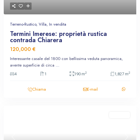
Terreno-Rustico
,
Villa
,
In vendita
Termini Imerese: proprietà rustica
contrada Chiarera
120,000 €
Interessante casale del 1800 con bellissima veduta panoramica,
avente superficie di circa
...
2
2
4
1
190 m
1,827 m
Chiama
E-mail
In vendita