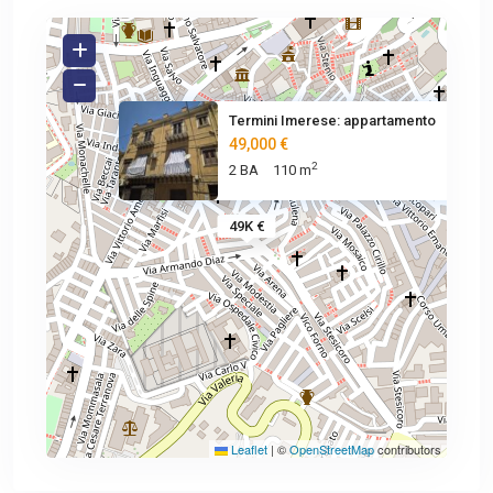
Termini Imerese: appartamento
49,000 €
2
2 BA
110 m
49K €
Leaflet
|
©
OpenStreetMap
contributors