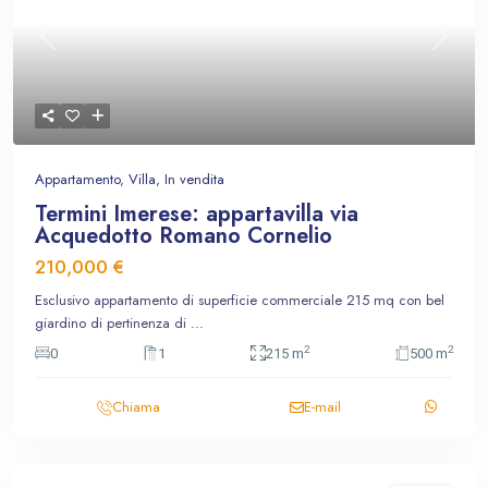
Previous
Next
Appartamento
,
Villa
,
In vendita
Termini Imerese: appartavilla via
Acquedotto Romano Cornelio
210,000 €
Esclusivo appartamento di superficie commerciale 215 mq con bel
giardino di pertinenza di
...
2
2
0
1
215 m
500 m
Chiama
E-mail