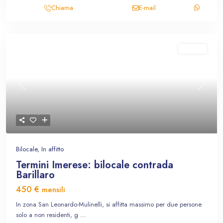
Chiama
E-mail
In affitto
Previous
Next
Bilocale
,
In affitto
Termini Imerese: bilocale contrada
Barillaro
450 €
mensili
In zona San Leonardo-Mulinelli, si affitta massimo per due persone
solo a non residenti, g
...