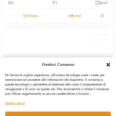
2
1
1
50 m
Chiama
E-mail
In vendita
Previous
Next
Gestisci Consenso
Per fornire le migliori esperienze, utilizziamo tecnologie come i cookie per
memorizzare e/o accedere alle informazioni del dispositivo. Il consenso a
queste tecnologie ci permetterà di elaborare dati come il comportamento di
navigazione o ID unici su questo sito. Non acconsentire o ritirare il consenso
Bilocale
,
In vendita
può influire negativamente su alcune caratteristiche e funzioni.
Termini Imerese: bilocale via Roma 85
Gestisci servizi
39,000 €
Nella bellissima scalinata monumentale di via Roma a a pochi