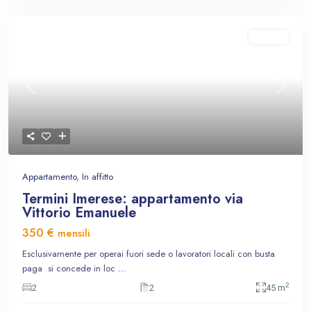
In affitto
Previous
Next
Appartamento
,
In affitto
Termini Imerese: appartamento via
Vittorio Emanuele
350 €
mensili
Esclusivamente per operai fuori sede o lavoratori locali con busta
paga si concede in loc
...
2
2
2
45 m