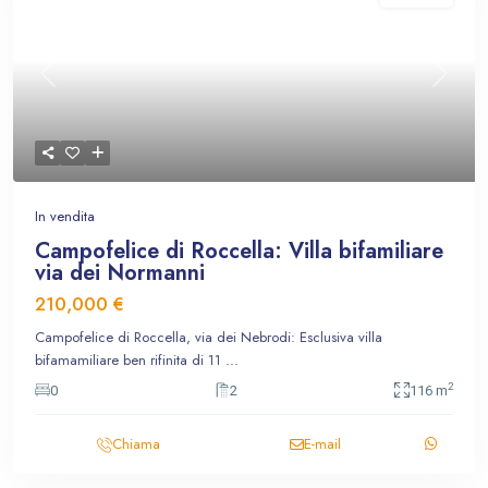
Previous
Next
In vendita
Campofelice di Roccella: Villa bifamiliare
via dei Normanni
210,000 €
Campofelice di Roccella, via dei Nebrodi: Esclusiva villa
bifamamiliare ben rifinita di 11
...
2
0
2
116 m
Chiama
E-mail