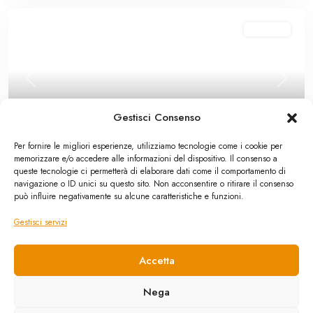
In vendita
Previous
Next
Gestisci Consenso
Per fornire le migliori esperienze, utilizziamo tecnologie come i cookie per
memorizzare e/o accedere alle informazioni del dispositivo. Il consenso a
Attività commerciale
,
In vendita
queste tecnologie ci permetterà di elaborare dati come il comportamento di
navigazione o ID unici su questo sito. Non acconsentire o ritirare il consenso
Campofelice di Roccella: attività
può influire negativamente su alcune caratteristiche e funzioni.
commerciale Piazza Croce
Gestisci servizi
50,000 €
Ottima opportunità per intraprendere un’attività lavorativa sicura e
Accetta
per mettersi in propr
...
0
1
Nega