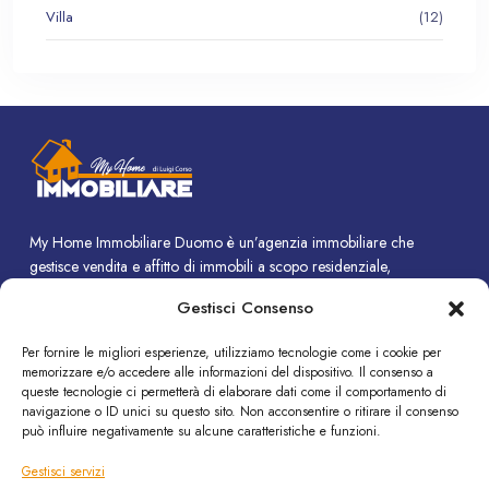
Villa
(12)
My Home Immobiliare Duomo è un’agenzia immobiliare che
gestisce vendita e affitto di immobili a scopo residenziale,
commerciale e turistico.
Gestisci Consenso
CONTATTI
Per fornire le migliori esperienze, utilizziamo tecnologie come i cookie per
memorizzare e/o accedere alle informazioni del dispositivo. Il consenso a
Piazza Duomo, 14 - Termini Imerese (PA)
queste tecnologie ci permetterà di elaborare dati come il comportamento di
+39 091 8190308
navigazione o ID unici su questo sito. Non acconsentire o ritirare il consenso
può influire negativamente su alcune caratteristiche e funzioni.
info@immobiliare-duomo.it
Gestisci servizi
SEGUICI SU