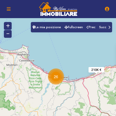
La mia posizione
Fullscreen
Prec
Succ
210K €
26